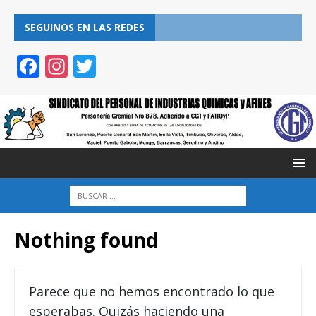
SEGUINOS EN LAS REDES
F
In
T
ac
st
w
e
a
itt
b
gr
er
o
a
o
m
k
Nothing found
Parece que no hemos encontrado lo que
esperabas. Quizás haciendo una