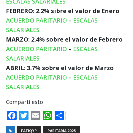
ESCALAS SALARIALES
FEBRERO: 2.2% sibre el valor de Enero
ACUERDO PARITARIO
–
ESCALAS
SALARIALES
MARZO: 2.4% sobre el valor de Febrero
ACUERDO PARITARIO
–
ESCALAS
SALARIALES
ABRIL: 3.7% sobre el valor de Marzo
ACUERDO
PARITARIO
–
ESCALAS
SALARIALES
Compartí esto
F
T
E
W
C
a
w
m
h
o
FATIQYP
PARITARIA 2025