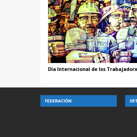
o
p
r
k
Día Internacional de lxs Trabajador
FEDERACIÓN
SR