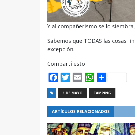
Y al compañerismo se lo siembra, 
Sabemos que TODAS las cosas lind
excepción.
Compartí esto
F
T
E
W
C
a
w
m
h
o
c
it
ai
at
m
1 DE MAYO
CÁMPING
e
te
l
s
p
ARTÍCULOS RELACIONADOS
b
r
A
ar
o
p
ti