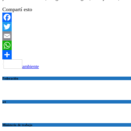
y Cambio Climático, dirigidas a colegios, trabajadores, vec
Compartí esto
Facebook
Twitter
Email
WhatsApp
Compartir
ambiente
Federación
srt
Ministerio de trabajo