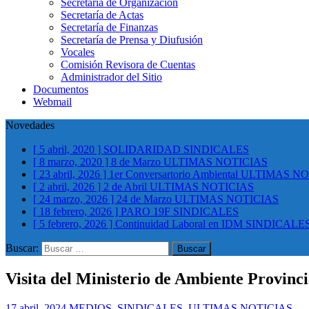
Secretaría de Organización
Secretaría de Actas
Secretaría de Finanzas
Secretaría de Prensa y Diufusión
Vocales
Comisión Revisora de Cuentas
Administrador del Sitio
Documentos
Webmail
Novedades
[ 5 abril, 2020 ]
SOLIDARIDAD
SINDICALES
[ 8 marzo, 2020 ]
8 de Marzo
ULTIMAS NOTICIAS
[ 23 abril, 2026 ]
1er Conversartorio Ambiental
ULTIMAS NO
[ 2 abril, 2026 ]
2 de Abril
ULTIMAS NOTICIAS
[ 24 marzo, 2026 ]
24 de Marzo
ULTIMAS NOTICIAS
[ 18 febrero, 2026 ]
PARO 19F
SINDICALES
[ 5 febrero, 2026 ]
Continuidad Laboral en IDM
SINDICALE
[ 30 septiembre, 2025 ]
Rueda Solidaria Alimentaria
BENEFIC
Buscar:
Visita del Ministerio de Ambiente Provinci